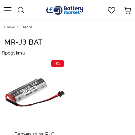
Начало
Тагове
MR-J3 BAT
Продукти
-5%
Батерия за PLC