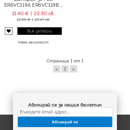
ER6VC119A ER6VC119B -
3.6V Li-MnO2
11.40 €
22.30 лв.
12.00 €
23.47 лв.
Виж детайли
Няма наличност
Страница 1 от 1
«
1
»
Абонирай се за нашия бюлетин
Абонирай се