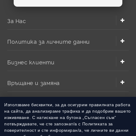
За Нас
Политика за личните данни
Бизнес клиенти
Връщане и замяна
Методи на плащане
Използваме бисквитки, за да осигурим правилната работа
на сайта, да анализираме трафика и да подобрим вашето
изживяване. С натискане на бутона „Съгласен съм“
Методи на доставка
потвърждавате, че сте запознат/а с Политиката за
поверителност и сте информиран/а, че личните ви данни