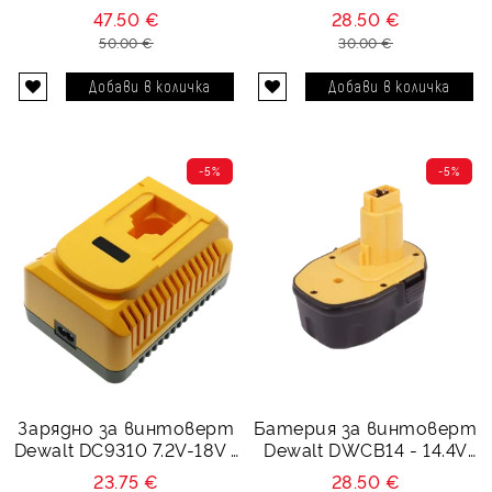
3000 mAh
DE9502 - 14.4V 1500 mAh
47.50 €
28.50 €
50.00 €
30.00 €
-5%
-5%
Зарядно за винтоверт
Батерия за винтоверт
Dewalt DC9310 7.2V-18V -
Dewalt DWCB14 - 14.4V
2A
1500 mAh
23.75 €
28.50 €