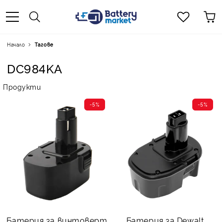
Начало
Тагове
DC984KA
Продукти
-5%
-5%
Батерия за винтоверт
Батерия за Dewalt