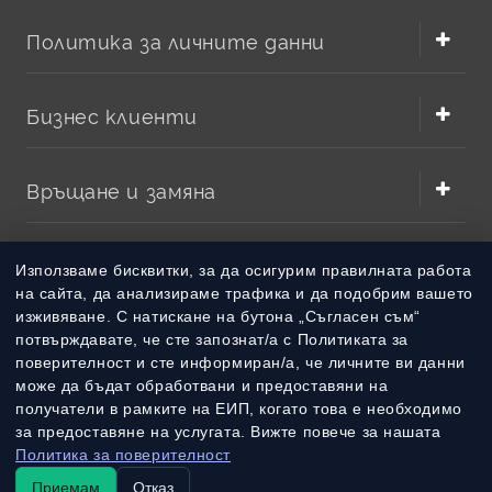
Политика за личните данни
Бизнес клиенти
Връщане и замяна
Методи на плащане
Използваме бисквитки, за да осигурим правилната работа
на сайта, да анализираме трафика и да подобрим вашето
изживяване. С натискане на бутона „Съгласен съм“
Методи на доставка
потвърждавате, че сте запознат/а с Политиката за
поверителност и сте информиран/а, че личните ви данни
може да бъдат обработвани и предоставяни на
получатели в рамките на ЕИП, когато това е необходимо
за предоставяне на услугата. Вижте повече за нашата
Политика за поверителност
Приемам
Отказ
© 2010 – 2026 Всички права запазени