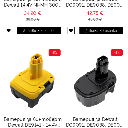
Dewalt 14.4V Ni-MH 3000
DC9091, DE9038, DE909,
mAh Dewalt DE9092,
DE9502 - 14.4V 3000
34.20 €
42.75 €
DE9091, DE9094,
mAh
36.00 €
45.00 €
DC9091, DE9038
-5%
-5%
Батерия за винтоверт
Батерия за Dewalt
Dewalt DE9141 - 14.4V
DC9091, DE9038, DE909,