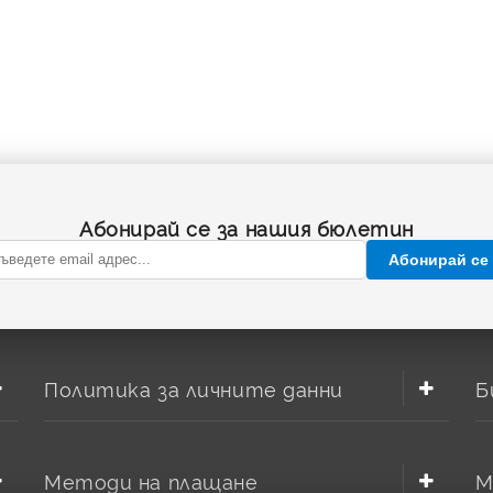
Абонирай се за нашия бюлетин
Абонирай се
Политика за личните данни
Б
Методи на плащане
М