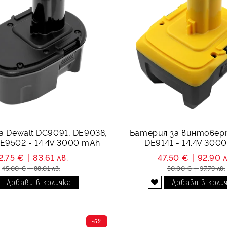
а Dewalt DC9091, DE9038,
Батерия за винтовер
E9502 - 14.4V 3000 mAh
DE9141 - 14.4V 300
2.75 €
83.61 лв.
47.50 €
92.90 л
45.00 €
88.01 лв.
50.00 €
97.79 лв.
Добави в желани
-5%