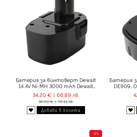
Батерия за винтоверт Dewalt
Батерия з
14.4V Ni-MH 3000 mAh Dewalt
DE909, D
DE9092, DE9091, DE9094, DC9091,
34.20 €
66.89 лв.
4
DE9038
36.00 €
70.41 лв.
Добави в желани
Добави в желани
-5%