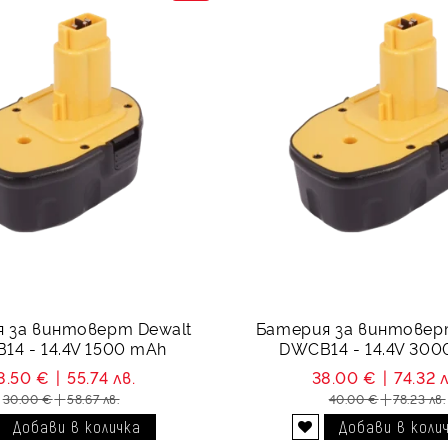
 за винтоверт Dewalt
Батерия за винтовер
14 - 14.4V 1500 mAh
DWCB14 - 14.4V 30
8.50 €
55.74 лв.
38.00 €
74.32 л
30.00 €
58.67 лв.
40.00 €
78.23 лв.
Добави в желани