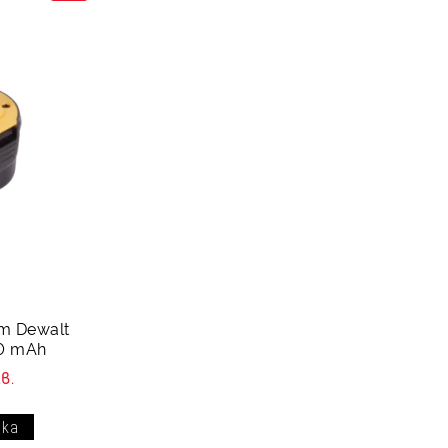
т Dewalt
00 mAh
в.