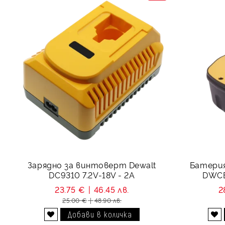
Зарядно за винтоверт Dewalt
Батерия
DC9310 7.2V-18V - 2A
DWCB
23.75 €
46.45 лв.
2
25.00 €
48.90 лв.
Добави в желани
Добави в желани