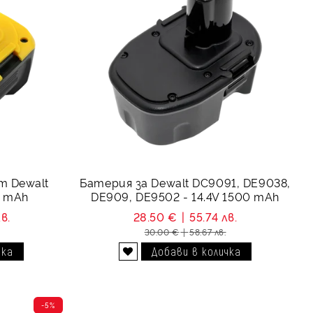
т Dewalt
Батерия за Dewalt DC9091, DE9038,
0 mAh
DE909, DE9502 - 14.4V 1500 mAh
в.
28.50 €
55.74 лв.
30.00 €
58.67 лв.
Добави в желани
-5%