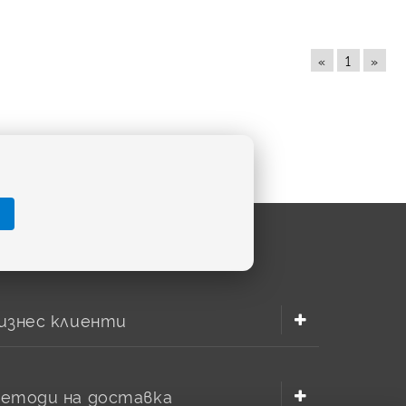
«
1
»
изнес клиенти
етоди на доставка