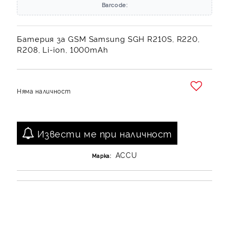
Barcode:
Батерия за GSM Samsung SGH R210S, R220,
R208, Li-ion, 1000mAh
Няма наличност
Добави в желани
Извести ме при наличност
ACCU
Марка: