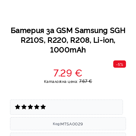
Батерия за GSM Samsung SGH
R210S, R220, R208, Li-ion,
1000mAh
-5%
7.29 €
7.67 €
Каталожна цена:
MTSA0029
Код: