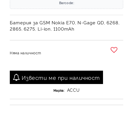
Barcode:
Батерия за GSM Nokia E70, N-Gage QD, 6268,
2865, 6275, Li-ion, 1100mAh
Няма наличност
Добави в желани
Извести ме при наличност
ACCU
Марка: