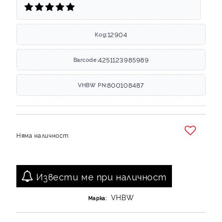
12904
Код:
4251123985989
Barcode:
800108487
VHBW PN:
Няма наличност
Добави в желани
Извести ме при наличност
VHBW
Марка: