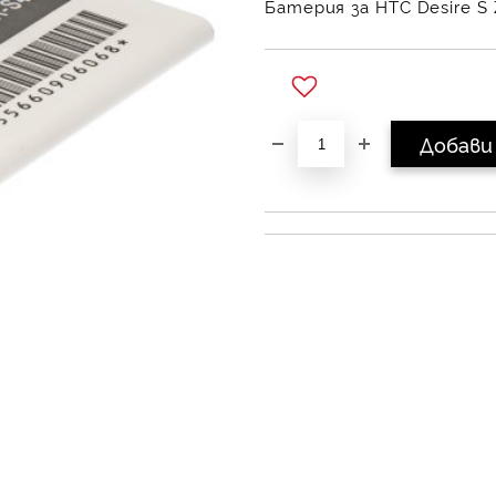
Батерия за HTC Desire S
Добави в желани