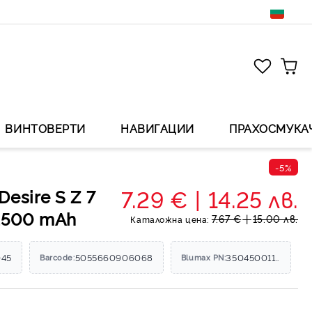
ВИНТОВЕРТИ
НАВИГАЦИИ
ПРАХОСМУКА
-5%
7.29 €
14.25 лв.
esire S Z 7
1500 mAh
7.67 €
15.00 лв.
Каталожна цена:
045
5055660906068
35045001190
Barcode:
Blumax PN: