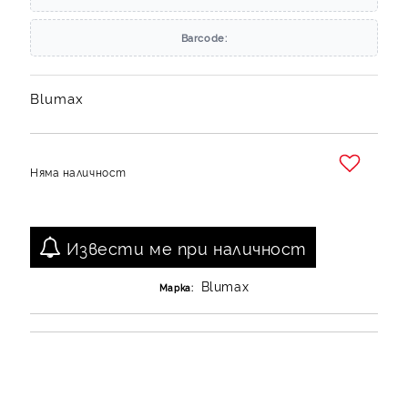
Barcode:
Blumax
Няма наличност
Добави в желани
Извести ме при наличност
Blumax
Марка: