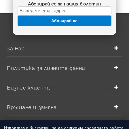
Абонирай се за нашия бюлетин
Абонирай се
За Нас
Политика за личните данни
Бизнес клиенти
Връщане и замяна
Методи на плащане
Използваме бисквитки, за да осигурим правилната работа