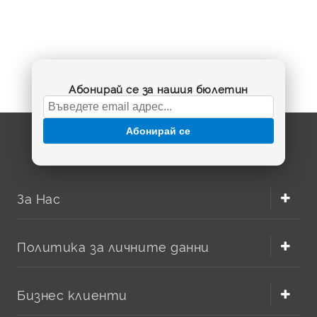
и треньори, които разчитат на стабилна връзка,
продължителна автономност и сигурност по време на
разходки, тренировки или работа на открито. Преди
поръчка е препоръчително да сравните модела на
устройството, параметрите на старата батерия и
конектора, за да осигурите пълна съвместимост.
Абонирай се за нашия бюлетин
BatteryMarket.bg предлага внимателно подбрани
резервни батерии за специализирани устройства, с
фокус върху качество, коректни характеристики и
Абонирай се
удобна онлайн поръчка. Изберете подходящата
батерия за Garmin кучешки нашийник и върнете
устройството си към оптимална работа без нужда от
покупка на нов комплект.
За Нас
Политика за личните данни
Бизнес клиенти