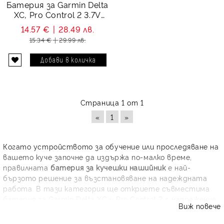
Батерия за Garmin Delta
XC, Pro Control 2 3.7V
700 mAh
14.57 €
28.49 лв.
15.34 €
29.99 лв.
Страница 1 от 1
«
1
»
Когато устройството за обучение или проследяване на
вашето куче започне да издържа по-малко време,
правилната
батерия за кучешки нашийник
е най-
бързото решение за възстановяване на надеждната
работа. В тази категория ще откриете съвместима
батерия за Garmin Delta XC и Pro Control 2 с напрежение
Виж повече
3.7V и капацитет 700 mAh, подходяща за подмяна на
износения акумулатор. Тя е практичен избор за стопани