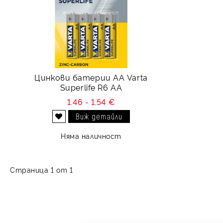
Цинкови батерии АА Varta
Superlife R6 АА
1.46 - 1.54 €
Виж детайли
Добави в желани
Няма наличност
Страница 1 от 1