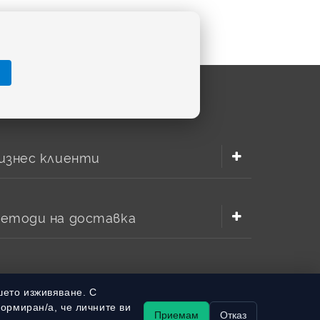
изнес клиенти
етоди на доставка
шето изживяване. С
формиран/а, че личните ви
Приемам
Отказ