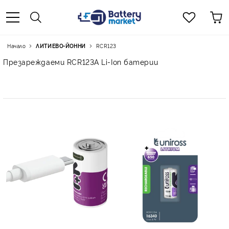
Начало
ЛИТИЕВО-ЙОННИ
RCR123
Презареждаеми RCR123A Li-Ion батерии