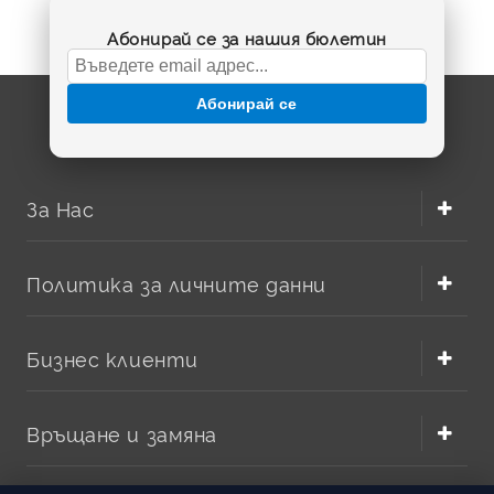
редовна употреба.
Абонирай се за нашия бюлетин
В BatteryMarket.bg ще откриете подбрани варианти на
RCR123A
батерии от доказани марки като
Nitecore
и
Uniross
, включително класически модели с напрежение
Абонирай се
3.6V/3.7V, както и удобни батерии с директно
зареждане през
USB Type-C
.
За Нас
Политика за личните данни
Бизнес клиенти
Връщане и замяна
Какво означава RCR123A?
RCR123A
е презареждаема литиево-йонна версия на