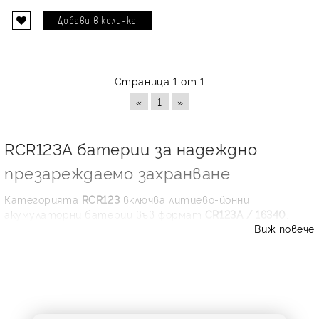
Страница 1 от 1
«
1
»
RCR123A батерии за надеждно
презареждаемо захранване
Категорията
RCR123
включва литиево-йонни
акумулаторни батерии във формат
CR123A / 16340
,
Виж повече
подходящи за устройства, които изискват компактна,
но стабилна енергия. Този размер се използва често във
фенери, челници, фотоаксесоари, охранителни датчици,
лазери, електронни уреди и специализирана техника. За
разлика от стандартните еднократни CR123A
батерии,
RCR123A battery
моделите могат да се
презареждат многократно и са практично решение при