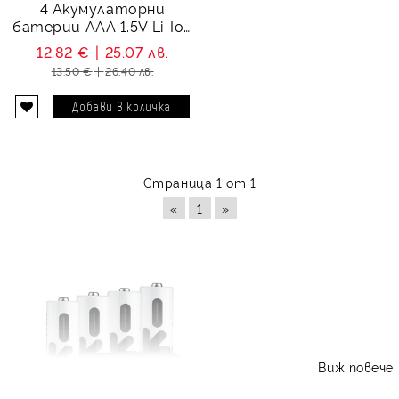
4 Акумулаторни
батерии ААА 1.5V Li-Ion
500 mAh + USB Type C -
12.82 €
25.07 лв.
Uniross
13.50 €
26.40 лв.
Страница 1 от 1
«
1
»
Виж повече