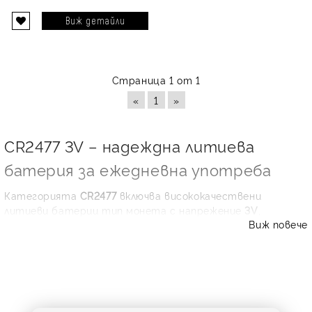
Виж детайли
Страница 1 от 1
«
1
»
CR2477 3V – надеждна литиева
батерия за ежедневна употреба
Категорията
CR2477
включва висококачествени
литиеви батерии тип монета с напрежение
3V
,
Виж повече
подходящи за устройства, при които са важни
стабилното захранване, дългият срок на съхранение и
добрата работа при ниска консумация. Този формат се
среща и като
CR 2477
,
CR2477N
или в някои случаи като
обозначение, близко до
CR2477M
, затова при избор
винаги е добре да сравните надписа върху старата