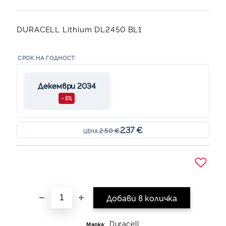
DURACELL Lithium DL2450 BL1
СРОК НА ГОДНОСТ:
Декември 2034
- 5%
2.37 €
2.50 €
ЦЕНА:
Добави в желани
Duracell
Марка: