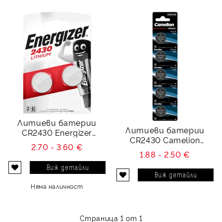
Литиеви батерии
Литиеви батерии
CR2430 Energizer
CR2430 Camelion
ECR2430 - 3V
2.70 - 3.60 €
CR2430 - 3V
1.88 - 2.50 €
Виж детайли
Виж детайли
Няма наличност
Страница 1 от 1