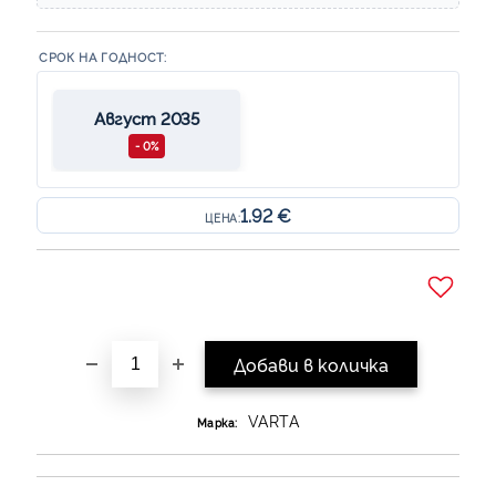
СРОК НА ГОДНОСТ:
Август 2035
- 0%
1.92 €
ЦЕНА:
Добави в желани
VARTA
Марка: