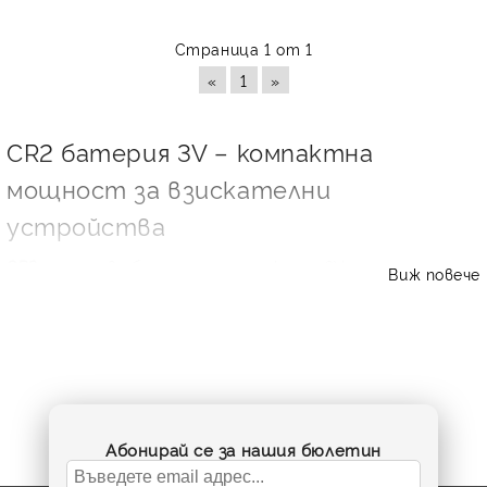
Страница 1 от 1
«
1
»
CR2 батерия 3V – компактна
мощност за взискателни
устройства
CR2
е литиева батерия с напрежение 3V, създадена за
Виж повече
устройства, които изискват стабилно захранване,
надежден старт и дълъг срок на съхранение. Този
формат се среща и като
CR-2
,
CR 2
,
CR15H270
или
CR2
lithium battery
. В категорията ще откриете подбрани
модели от утвърдени марки като Duracell, Energizer,
Panasonic и Varta – подходящи както за ежедневна
употреба, така и за професионални приложения.
Абонирай се за нашия бюлетин
За какво се използва батерия CR2?