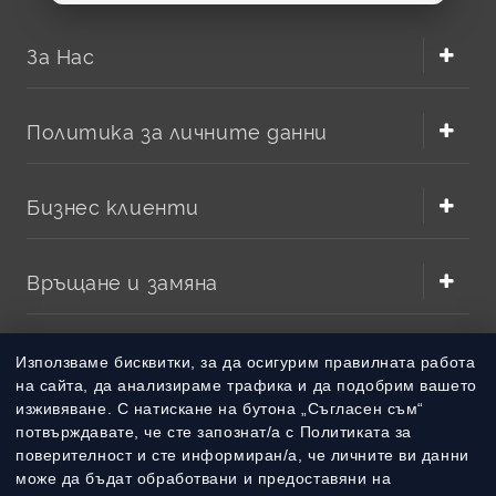
химия осигурява добра работа при натоварване и
запазва капацитета при по-дълго съхранение. Това я
За Нас
прави подходяща за техника, която трябва да бъде
готова за употреба във всеки момент.
Стабилно напрежение 3V при работа;
Политика за личните данни
Компактен размер и висока енергийна плътност;
Подходяща за устройства с периодична или
интензивна консумация;
Бизнес клиенти
Добър избор за резервно захранване и аварийно
оборудване.
Връщане и замяна
Как да изберете правилната CR123 батерия?
Преди поръчка проверете обозначението върху
Методи на плащане
Използваме бисквитки, за да осигурим правилната работа
старата батерия или в упътването на устройството.
на сайта, да анализираме трафика и да подобрим вашето
Ако е посочено
CR123A
,
CR123
,
DL123
или
DL123A
,
изживяване. С натискане на бутона „Съгласен съм“
обикновено става дума за същия тип литиева батерия
Методи на доставка
потвърждавате, че сте запознат/а с Политиката за
3V. Важно е да не се бърка със стандартни AA или AAA
поверителност и сте информиран/а, че личните ви данни
батерии, защото размерът, напрежението и химията
може да бъдат обработвани и предоставяни на
са различни.