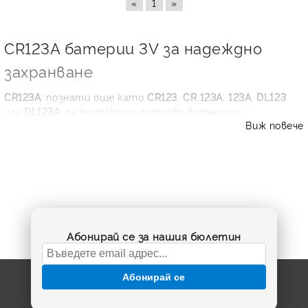
«
1
»
CR123A батерии 3V за надеждно
захранване
CR123A
, познати още като
CR123
,
CR 123A
,
123A
,
DL123
или
DL123A
, са компактни литиеви батерии с
Виж повече
напрежение 3V. Те се използват в устройства, при
които е нужна висока енергийна плътност, стабилна
работа и дълъг срок на съхранение. В тази категория
ще откриете качествени предложения от
Duracell
,
Panasonic
и
Varta
– марки, предпочитани както за
домашна техника, така и за професионални приложения.
Къде се използва батерия CR123A?
Абонирай се за нашия бюлетин
Батерия
CR123A 3V
е често срещан избор за
фотоапарати, LED фенери, охранителни датчици,
Абонирай се
безжични алармени системи, медицински уреди,
измервателна техника и смарт сензори. Литиевата