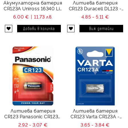
Акумулаторна батерия
Литиева батерия
CR123A Uniross 16340 Li-
CR123 Duracell DL123 -
Ion USB-C - 3.7V 500
CR123 - 3V
6.00 €
11.73 лв.
4.85 - 5.11 €
mAh
Виж детайли
Литиева батерия
Литиева батерия
CR123 Panasonic CR123A
CR123 Varta CR123A -
- 3V
DL123A - 3V
2.92 - 3.07 €
3.65 - 3.84 €