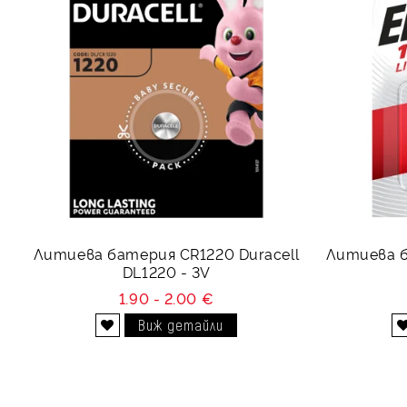
Литиева батерия CR1220 Duracell
Литиева б
DL1220 - 3V
1.90 - 2.00 €
Виж детайли
Добави в желани