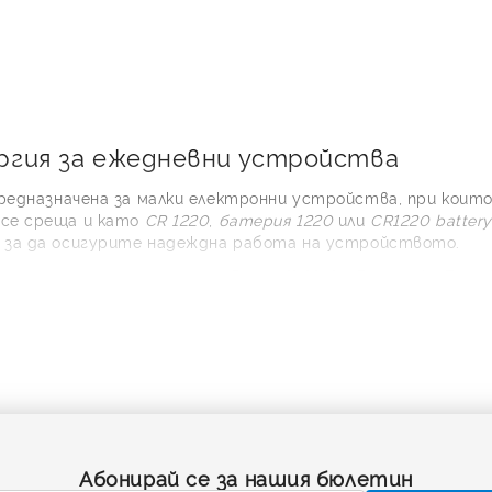
ергия за ежедневни устройства
предназначена за малки електронни устройства, при коит
 се среща и като
CR 1220
,
батерия 1220
или
CR1220 battery
, за да осигурите надеждна работа на устройството.
20 от доказани марки като
Duracell, Varta, Panasonic, Energ
оари, електронни ключове, компютърни платки, малки LED 
220?
зва типа химия и размера на батерията. „CR“ обозначава 
е размери – диаметър около 12 мм и дебелина около 2.0 м
ойства, които се нуждаят от постоянен ток за дълъг пе
20 аналог
, най-сигурният подход е да сравните означени
Абонирай се за нашия бюлетин
 някои производители може да срещнете и търговски об