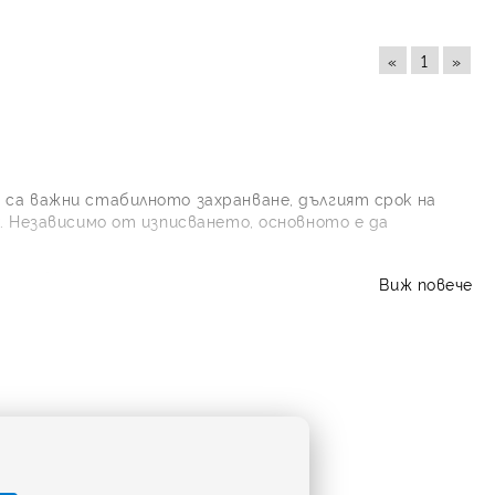
«
1
»
о са важни стабилното захранване, дългият срок на
. Независимо от изписването, основното е да
izer
и
Uniross
. Те са подходящи за дистанционни
Виж повече
устройства и други уреди с ниска консумация.
литиева батерия с кръгла форма, а числата насочват
м. Това я прави тънка и лека, но достатъчно
риод.
ето върху старата батерия или в инструкцията на
означения като
DL1220
, но е важно да се запазят