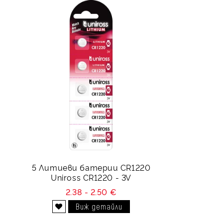
5 Литиеви батерии CR1220
Uniross CR1220 - 3V
2.38 - 2.50 €
Виж детайли
Добави в желани