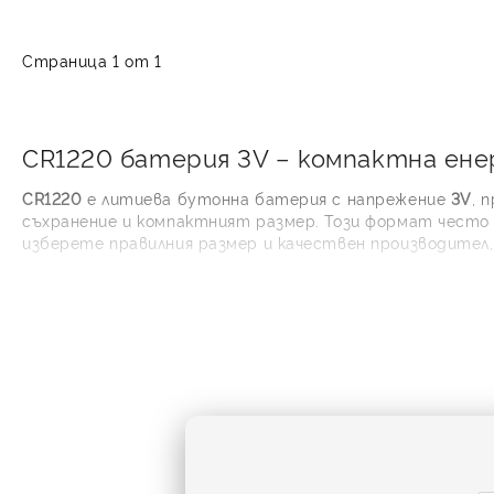
Страница 1 от 1
CR1220 батерия 3V – компактна ен
CR1220
е литиева бутонна батерия с напрежение
3V
, 
съхранение и компактният размер. Този формат често
изберете правилния размер и качествен производител
В тази категория ще намерите литиеви батерии CR12
управления, часовници, калкулатори, медицински аксес
Какво означава CR1
Кодът
CR1220
пока
към приблизителнит
ефективна за устр
Ако търсите
CR12
устройството. При