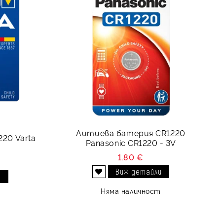
Литиева батерия CR1220
20 Varta
Panasonic CR1220 - 3V
1.80 €
Виж детайли
и
Добави в желани
Няма наличност