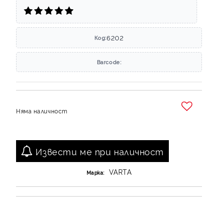
6202
Код:
Barcode:
Няма наличност
Добави в желани
Извести ме при наличност
VARTA
Марка: