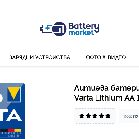
ЗАРЯДНИ УСТРОЙСТВА
ФОТО & ВИДЕО
Литиева батери
Varta Lithium АА 
612
Код: