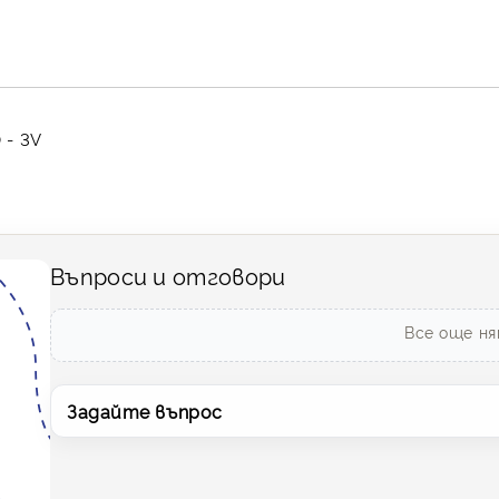
 - 3V
Въпроси и отговори
Все още ня
Задайте въпрос