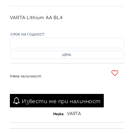
VARTA Lithium AA BL4
СРОК НА ГОДНОСТ:
ЦЕНА:
Няма наличност
Добави в желани
Извести ме при наличност
VARTA
Марка: