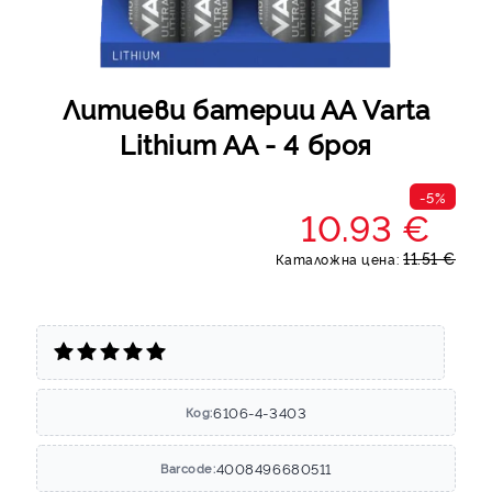
Литиеви батерии АА Varta
Lithium AA - 4 броя
-5%
10.93 €
11.51 €
Каталожна цена:
6106-4-3403
Код:
4008496680511
Barcode: