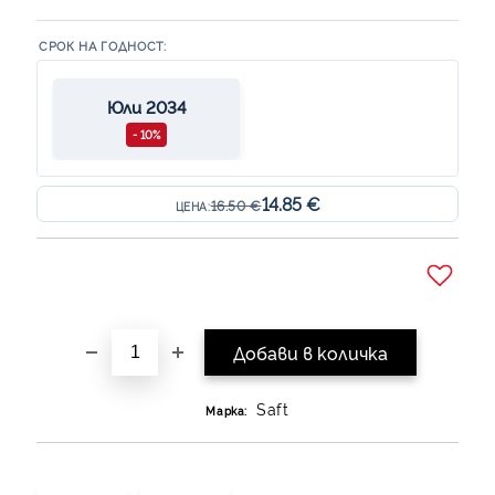
СРОК НА ГОДНОСТ:
Юли 2034
- 10%
14.85 €
16.50 €
ЦЕНА:
Добави в желани
Saft
Марка: