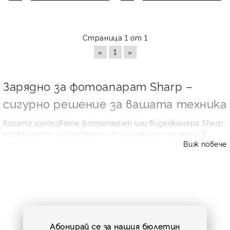
Страница 1 от 1
«
1
»
Зарядно за фотоапарат Sharp –
сигурно решение за вашата техника
Когато използвате фотоапарат или видеокамера Sharp,
надеждното захранване е от решаващо значение. В
Виж повече
тази категория ще откриете
зарядно за фотоапарат
Sharp
, съвместимо с популярни батерии от BT серията,
включително
BT-L225, BT-L445, BT-L665, BT-L226U, BT-L43
и BT-L44
. Подходящото зарядно устройство помага да
поддържате батерията готова за снимки, пътувания,
семейни събития или професионални задачи.
Абонирай се за нашия бюлетин