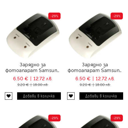
-29%
-29%
Зарядно за
Зарядно за
фотоапарат Samsung
фотоапарат Samsung
SB-LSM80, SB-LSM160
SLB-1137D
6.50 €
12.72 лв.
6.50 €
12.72 лв.
9.20 €
18.00 лв.
9.20 €
18.00 лв.
-29%
-29%