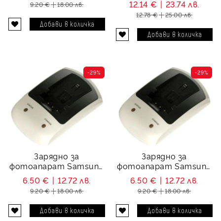
12.14 €
23.74 лв.
9.20 €
18.00 лв.
12.78 €
25.00 лв.
-29%
-29%
Зарядно за
Зарядно за
фотоапарат Samsung
фотоапарат Samsung
SB-P90A, SB-P90AB
SB-L70G, SB-L110G
6.50 €
12.72 лв.
6.50 €
12.72 лв.
9.20 €
18.00 лв.
9.20 €
18.00 лв.