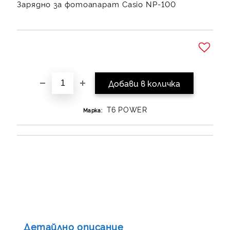
Зарядно за фотоапарат Casio NP-100
Добави в желани
T6 POWER
Марка:
Детайлно описание