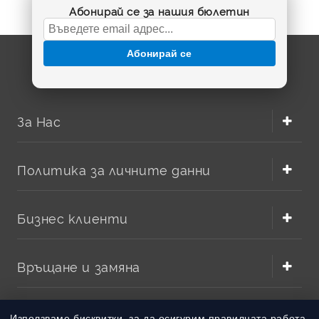
Абонирай се за нашия бюлетин
Абонирай се
За Нас
Политика за личните данни
Бизнес клиенти
Връщане и замяна
Методи на плащане
Използваме бисквитки, за да осигурим правилната работа