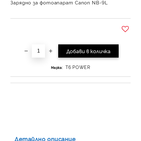
Зарядно за фотоапарат Canon NB-9L
Добави в желани
T6 POWER
Марка:
Детайлно описание