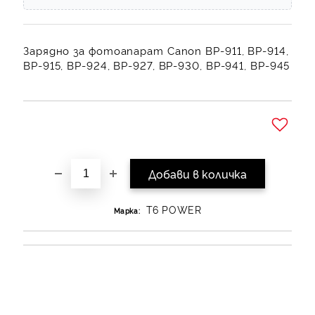
Зарядно за фотоапарат Canon BP-911, BP-914,
BP-915, BP-924, BP-927, BP-930, BP-941, BP-945
Добави в желани
T6 POWER
Марка: