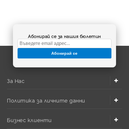
батерията. В тази категория ще откриете подбрани
модели
зарядно за фотоапарат Acer
, подходящи за
конкретни батерии и серии, включително търсени
означения като
BT.5530A.002
,
02491-0026-00
и
BT.8530A.001
. Изборът на съвместимо зарядно е важен
Абонирай се за нашия бюлетин
не само за удобството, но и за безопасността на
устройството.
Абонирай се
За Нас
Политика за личните данни
Бизнес клиенти
Как да изберете правилния модел?