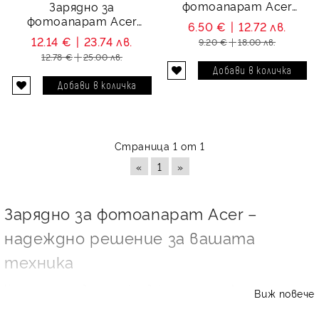
фотоапарат Acer
Зарядно за
BT.8530A.001
фотоапарат Acer
6.50 €
12.72 лв.
BT.5530A.002, 02491-
12.14 €
23.74 лв.
9.20 €
18.00 лв.
0026-00
12.78 €
25.00 лв.
Страница 1 от 1
«
1
»
Зарядно за фотоапарат Acer –
надеждно решение за вашата
техника
Когато използвате цифров фотоапарат Acer,
Виж повече
правилното зарядно устройство е ключово за спокойна
работа, стабилно зареждане и по-дълъг живот на