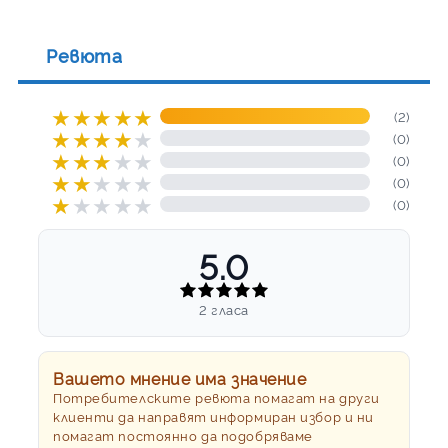
Ревюта
★
★
★
★
★
(2)
★
★
★
★
★
(0)
★
★
★
★
★
(0)
★
★
★
★
★
(0)
★
★
★
★
★
(0)
5.0
2 гласа
Вашето мнение има значение
Потребителските ревюта помагат на други
клиенти да направят информиран избор и ни
помагат постоянно да подобряваме