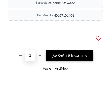
5055660940352
Barcode:
40157101401
RedMax PN:
Добави в желани
RedMax
Марка: