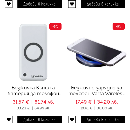
-5%
-5%
Безжична външна
Безжично зарядно за
батерия за телефон
телефон Varta Wireless
Varta Wireless Power
Charger II
31.57 €
61.74 лв.
17.49 €
34.20 лв.
Bank 10 000 mAh
33.23 €
64.99 лв.
18.41 €
36.00 лв.