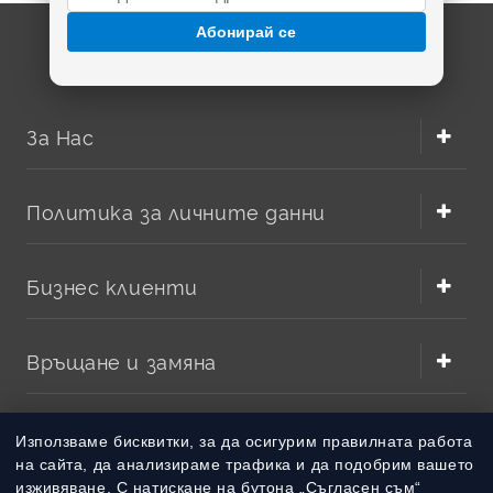
Въпросните модели универсално безжично зарядно
устройство са способни да работят еднакво
Абонирай се
ефективно с почти всички видове батерии. Ако
закупите подобен модел универсално безжично зарядно
устройство, ще си гарантирате значителни дози
комфорт в ежедневието.
За Нас
Преимуществата на едно безжично
зарядно
Политика за личните данни
Едно безжично зарядно е способно да ви предостави
множество преимущества, за които вероятно дори не
Бизнес клиенти
сте се замисляли. Вижте точно какво имаме предвид:
Връщане и замяна
Методи на плащане
Използваме бисквитки, за да осигурим правилната работа
на сайта, да анализираме трафика и да подобрим вашето
изживяване. С натискане на бутона „Съгласен съм“