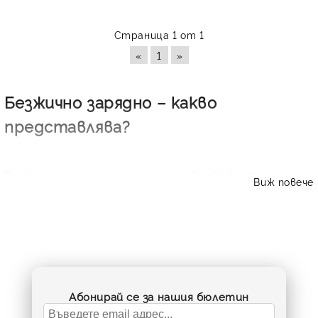
Страница 1 от 1
«
1
»
Безжично зарядно – какво
представлява?
Безжично зарядно наричаме устройство, което се
Виж повече
използва все повече от съвременните потребители. То
работи на принципа на електромагнитната индукция,
тоест прехвърля необходимата енергия за зареждане
на батерии, използвайки електромагнитно поле. При
употреба на безжично зарядно устройство няма да ви
се налага да прибягвате до традиционните връзки с
кабели за зареждането на своите технологични
джаджи. На пазара се предлагат редица модели
Абонирай се за нашия бюлетин
универсално безжично зарядно устройство.