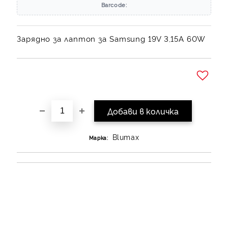
Barcode:
Зарядно за лаптоп за Samsung 19V 3,15A 60W
Добави в желани
Blumax
Марка: