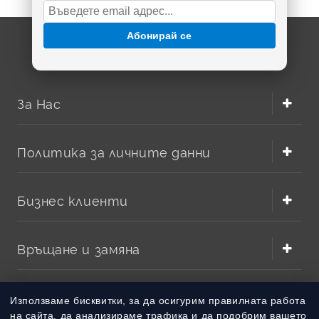
Абонирай се
За Нас
Политика за личните данни
Бизнес клиенти
Връщане и замяна
Методи на плащане
Използваме бисквитки, за да осигурим правилната работа
на сайта, да анализираме трафика и да подобрим вашето