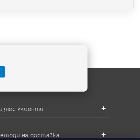
изнес клиенти
етоди на доставка