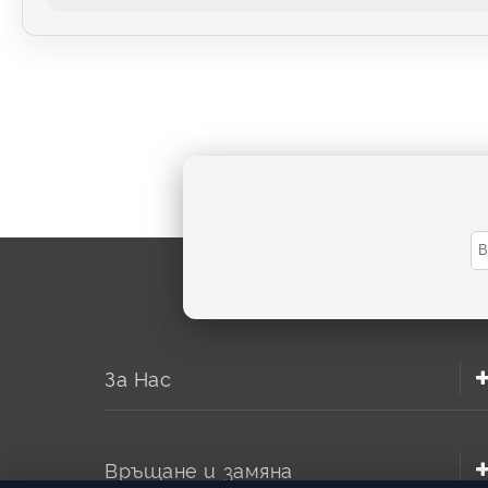
За Нас
Връщане и замяна