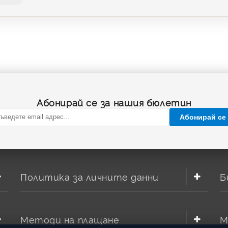
Абонирай се за нашия бюлетин
Абонирай се
Политика за личните данни
Б
Методи на плащане
М