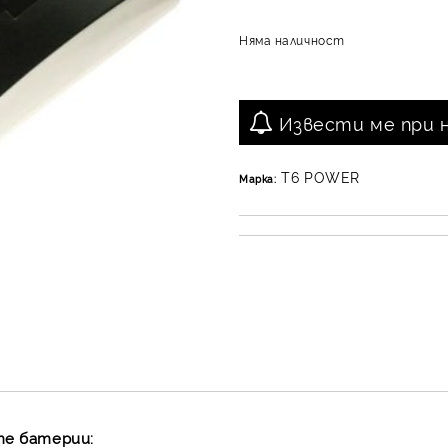
Няма наличност
Извести ме при 
T6 POWER
Марка:
те батерии: