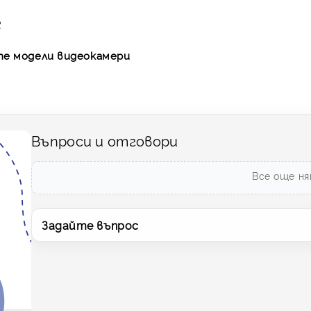
2
те модели видеокамери
Въпроси и отговори
Все още ня
Задайте въпрос