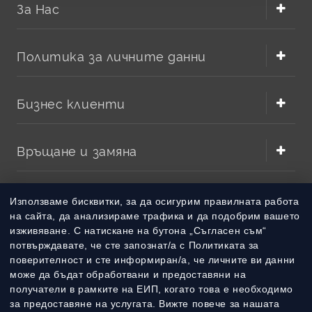
За Нас
Политика за личните данни
Бизнес клиенти
Връщане и замяна
Методи на плащане
Използваме бисквитки, за да осигурим правилната работа
на сайта, да анализираме трафика и да подобрим вашето
изживяване. С натискане на бутона „Съгласен съм“
Методи на доставка
потвърждавате, че сте запознат/а с Политиката за
поверителност и сте информиран/а, че личните ви данни
може да бъдат обработвани и предоставяни на
получатели в рамките на ЕИП, когато това е необходимо
за предоставяне на услугата. Вижте повече за нашата