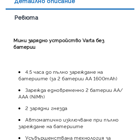
Детайлно описание
Ревюта
Мини зарядно устройство Varta без
батерии
4,5 часа до пълно зареждане на
батериите (за 2 батерии АА 1600mAh)
Зарежда едновременно 2 батерии АА/
ААА (NiMh)
2 зарядни гнезда
Автоматично изключване при пълно
зареждане на батериите
Усъвършенствана технология за