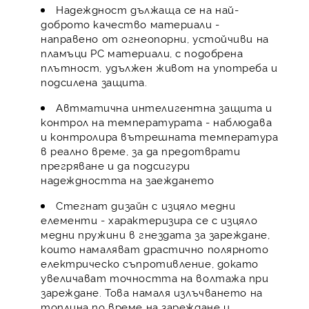
Надеждност дължаща се на най-
доброто качество материали -
направено от огнеопорни, устойчиви на
пламъци PC материали, с подобрена
плътност, удължен живот на употреба и
подсилена защита.
Автматична интелигентна защита и
контрол на температурата - наблюдава
и контролира вътрешната температура
в реално време, за да предотврати
прегряване и да подсигури
надеждността на заеждането
Стегнат дизайн с изцяло медни
елементи - характеризира се с изцяло
медни пружини в гнездата за зареждане,
които намаляват драстично полярното
електрическо съпротивление, докато
увеличават точността на волтажа при
зареждане. Това намаля излъчването на
топлина по време на зареждане и