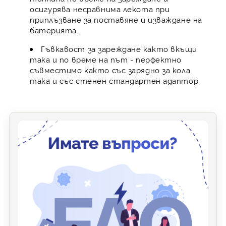
осигурява несравнима лекота при
приплъзване за поставяне и изваждане на
батерията.
Гъвкавост за зареждане както вкъщи
така и по време на път - перфектно
съвместимо както със зарядно за кола
така и със стенен стандартен адаптор