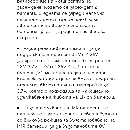
разпредение на мощността на
зареждане. Когато се зареждат 2
батерии и едната се зареди напълно,
цялата мощност ще се прехвърли
автоматично върху останалата
батерия, за да я зареди на най-висока
скорост
Разширена съвместимост, за да
поддържа батерии от 3.7V и 4.35V -
зарядното е съвместимо с батерии от
1.2V, 3.7V, 4.2V и 4.35V. С избиране на
бутона „V“ може лесно да се настрои
волтажа за зареждане на всяко гнездо по
отделно, включително и настройка за
3.7V, която е подходяща за максимално
удължаване на живота на LI-Ion батерии.
Възстановяване на IMR батерии - с
натискане и задърждане на двата бутона
се включва режима за възстановяване на
IMR батерии, за да възстановите 0V