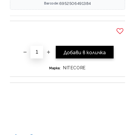
6952506491384
Barcode:
Добави в желани
NITECORE
Марка: