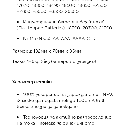
17670, 18350, 18490, 18500, 18650, 22500,
22650, 25500, 26500, 26650
Индустриални батерии без "пъпка"
(Flat-topped Batteries): 18700, 20700, 21700
Ni-Mh (NiCd): AA, AAA, AAAA, C, D
Размери: 132мм x 70мм x 35мм
Тегло: 126гр (без батерии и зарядно)
Характеристики:
100% ускорение на зареждането - NEW
i2 може да подава ток до 1000mA във
всяко гнездо за зареждане
Технология за активно разпределение
на тока - помага за динамичното