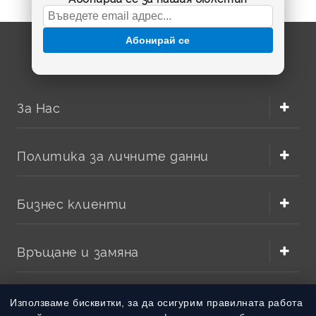
Абонирай се
За Нас
Политика за личните данни
Бизнес клиенти
Връщане и замяна
Методи на плащане
Използваме бисквитки, за да осигурим правилната работа