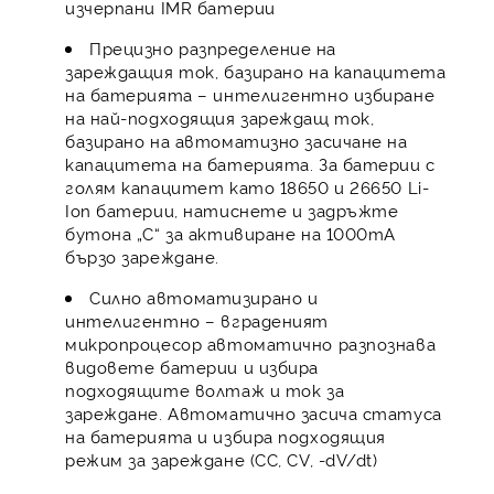
изчерпани IMR батерии
Прецизно разпределение на
зареждащия ток, базирано на капацитета
на батерията – интелигентно избиране
на най-подходящия зареждащ ток,
базирано на автоматизно засичане на
капацитета на батерията. За батерии с
голям капацитет като 18650 и 26650 Li-
Ion батерии, натиснете и задръжте
бутона „C“ за активиране на 1000mA
бързо зареждане.
Силно автоматизирано и
интелигентно – вграденият
микропроцесор автоматично разпознава
видовете батерии и избира
подходящите волтаж и ток за
зареждане. Автоматично засича статуса
на батерията и избира подходящия
режим за зареждане (CC, CV, -dV/dt)