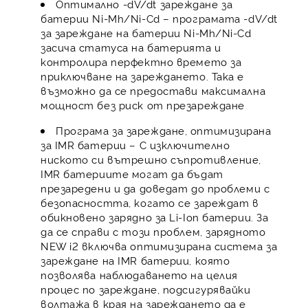
Оптимално -dV/dt зареждане за
батерии Ni-Mh/Ni-Cd – програмата -dV/dt
за зареждане на батерии Ni-Mh/Ni-Cd
засича статуса на батерията и
контролира перфектно времето за
приключване на зареждането. Така е
възможно да се предостави максимална
мощност без риск от презареждане
Програма за зареждане, оптимизирана
за IMR батерии – С изключително
ниското си вътрешно съпротивление,
IMR батериите могат да бъдат
презаредени и да доведат до проблеми с
безопасността, когато се зареждат в
обикновено зарядно за Li-Ion батерии. За
да се справи с този проблем, зарядното
NEW i2 включва оптимизирана система за
зареждане на IMR батерии, която
позволява наблюдаването на целия
процес по зареждане, подсигурявайки
волтажа в края на зареждането да е