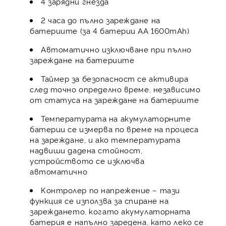
4 зарядни гнезда
2 часа до пълно зареждане на
батериите (за 4 батерии АА 1600mAh)
Автоматично изключване при пълно
зареждане на батериите
Таймер за безопасност се активира
след точно определно време, независимо
от статуса на зареждане на батериите
Температурата на акумулаторните
батерии се измерва по време на процеса
на зареждане, и ако температурата
надвиши дадена стойност,
устройството се изключва
автоматично
Контролер по напрежение – тази
функция се използва за спиране на
зареждането, когато акумулаторната
батерия е напълно заредена, като леко се