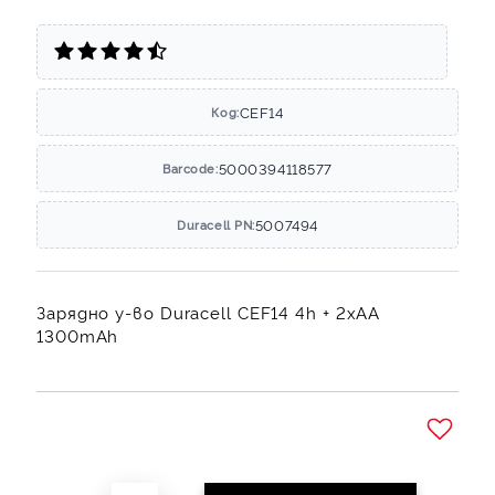
CEF14
Код:
5000394118577
Barcode:
5007494
Duracell PN:
Зарядно у-во Duracell CEF14 4h + 2xAA
1300mAh
Добави в желани