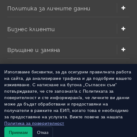
Политика за личните данни
Бизнес клиенти
Връщане и замяна
Методи на плащане
Използваме бисквитки, за да осигурим правилната работа
на сайта, да анализираме трафика и да подобрим вашето
изживяване. С натискане на бутона „Съгласен съм“
Методи на доставка
потвърждавате, че сте запознат/а с Политиката за
поверителност и сте информиран/а, че личните ви данни
може да бъдат обработвани и предоставяни на
получатели в рамките на ЕИП, когато това е необходимо
за предоставяне на услугата. Вижте повече за нашата
Политика за поверителност
Приемам
Отказ
© 2010 – 2026 Всички права запазени