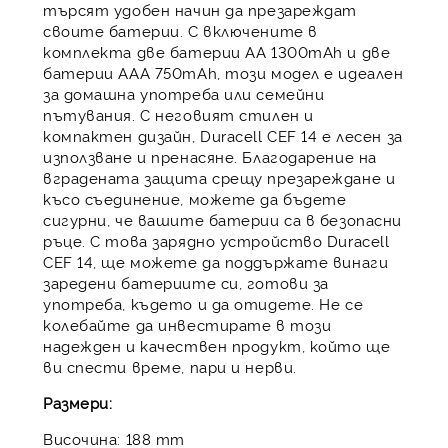
търсят удобен начин да презареждат
своите батерии. С включените в
комплекта две батерии AA 1300mAh и две
батерии AAA 750mAh, този модел е идеален
за домашна употреба или семейни
пътувания. С неговият стилен и
компактен дизайн, Duracell CEF 14 е лесен за
използване и пренасяне. Благодарение на
вградената защита срещу презареждане и
късо съединение, можете да бъдете
сигурни, че вашите батерии са в безопасни
ръце. С това зарядно устройство Duracell
CEF 14, ще можете да поддържате винаги
заредени батериите си, готови за
употреба, където и да отидете. Не се
колебайте да инвестирате в този
надежден и качествен продукт, който ще
ви спести време, пари и нерви.
Размери:
Височина: 188 mm