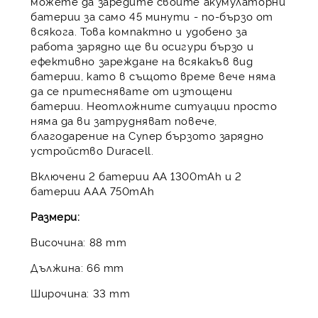
можете да заредите своите акумулаторни
батерии за само 45 минути - по-бързо от
всякога. Това компактно и удобено за
работа зарядно ще ви осигури бързо и
ефективно зареждане на всякакъв вид
батерии, като в същото време вече няма
да се притеснявате от изтощени
батерии. Неотложните ситуации просто
няма да ви затрудняват повече,
благодарение на Супер бързото зарядно
устройство Duracell.
Включени 2 батерии АА 1300mAh и 2
батерии ААА 750mAh
Размери:
Височина: 88 mm
Дължина: 66 mm
Широчина: 33 mm