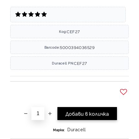
CEF27
Код:
5000394036529
Barcode:
CEF27
Duracell PN:
Добави в желани
Duracell
Марка: