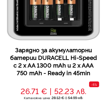
Зарядно за акумулаторни
батерии DURACELL Hi-Speed
с 2 x AA 1300 mAh и 2 x AAA
750 mAh - Ready in 45min
-5%
26.71 €
52.23 лв.
28.12 €
54.99 лв.
Каталожна цена: