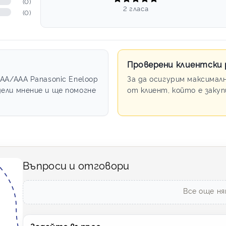
(0)
2 гласа
(0)
Проверени клиентски
АА/ААА Panasonic Eneloop
За да осигурим максимал
ели мнение и ще помогне
от клиент, който е заку
Въпроси и отговори
Все още ня