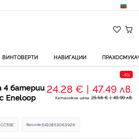
ВИНТОВЕРТИ
НАВИГАЦИИ
ПРАХОСМУКА
-5%
24.28 €
47.49 лв.
а 4 батерии
c Eneloop
25.56 €
49.99 лв.
Каталожна цена:
-CC55E
5410853063926
Barcode: