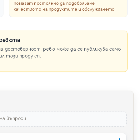
помагат постоянно да подобряваме
качеството на продуктите и обслужването.
 ревюта
на достоверност, ревю може да се публикува само
пил този продукт.
ма въпроси.