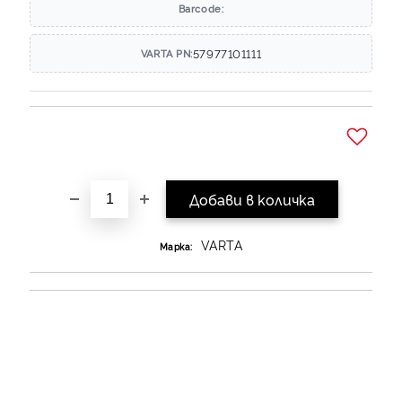
Barcode:
57977101111
VARTA PN:
Добави в желани
VARTA
Марка: