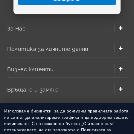
За Нас
Политика за личните данни
Бизнес клиенти
Връщане и замяна
Методи на плащане
Използваме бисквитки, за да осигурим правилната работа
на сайта, да анализираме трафика и да подобрим вашето
изживяване. С натискане на бутона „Съгласен съм“
Методи на доставка
потвърждавате, че сте запознат/а с Политиката за