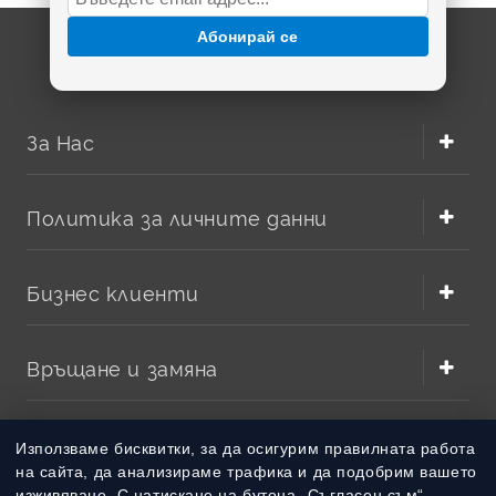
Абонирай се
За Нас
Политика за личните данни
Бизнес клиенти
Връщане и замяна
Методи на плащане
Използваме бисквитки, за да осигурим правилната работа
на сайта, да анализираме трафика и да подобрим вашето
изживяване. С натискане на бутона „Съгласен съм“