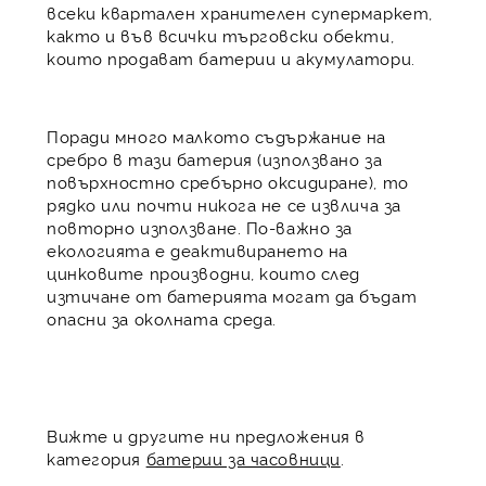
всеки квартален хранителен супермаркет,
както и във всички търговски обекти,
които продават батерии и акумулатори.
Поради много малкото съдържание на
сребро в тази батерия (използвано за
повърхностно сребърно оксидиране), то
рядко или почти никога не се извлича за
повторно използване. По-важно за
екологията е деактивирането на
цинковите производни, които след
изтичане от батерията могат да бъдат
опасни за околната среда.
Вижте и другите ни предложения в
категория
батерии за часовници
.