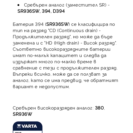
Сребърен аналог (заместител SR) -
SR936SW, 394, D394
Батерия 394 (
SR936SW
) се класифицира по
тип на разряд "CD (Continuous drain) -
Продължителен разряд", но може да бъде
заменена и с "HD (High drain) - Висок разряд".
Съответно високоразрядните батерии
имат по-малък капацитет и следва да
издържат много по-малко време в
сравнение с тези с продължителен разряд.
Въпреки всичко, може да се ползват за
аналог, като се има предвид, че обратният
вариант е недопустим.
Сребърен високоразряден аналог:
380
,
SR936W