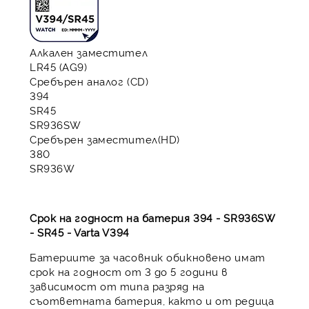
Алкален заместител
LR45 (AG9)
Сребърен аналог (CD)
394
SR45
SR936SW
Сребърен заместител(HD)
380
SR936W
Срок на годност на батерия 394 - SR936SW
- SR45 - Varta V394
Батериите за часовник обикновено имат
срок на годност от 3 до 5 години в
зависимост от типа разряд на
съответната батерия, както и от редица