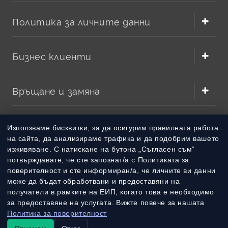
Политика за личните данни
Бизнес клиенти
Връщане и замяна
Методи на плащане
Използваме бисквитки, за да осигурим правилната работа
на сайта, да анализираме трафика и да подобрим вашето
изживяване. С натискане на бутона „Съгласен съм“
Методи на доставка
потвърждавате, че сте запознат/а с Политиката за
поверителност и сте информиран/а, че личните ви данни
може да бъдат обработвани и предоставяни на
получатели в рамките на ЕИП, когато това е необходимо
за предоставяне на услугата. Вижте повече за нашата
Политика за поверителност