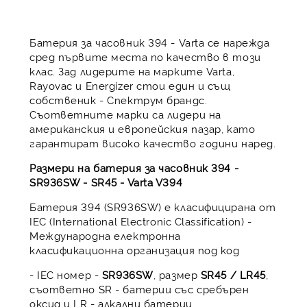
Батерия за часовник 394 - Varta се нарежда
сред първите места по качество в този
клас. Зад лидерите на марките Varta,
Rayovac и Energizer стои един и същ
собственик - Спектрум брандс.
Съответните марки са лидери на
американския и европейския пазар, като
гарантират високо качество години наред.
Размери на батерия за часовник 394 -
SR936SW - SR45 - Varta V394
Батерия 394 (SR936SW) е класифицирана от
IEC (International Electronic Classification) -
Международна електронна
класификационна организация под код
- IEC номер -
SR936SW
, размер
SR45 / LR45
,
съответно SR - батерии със сребърен
оксид и LR - алкални батерии.