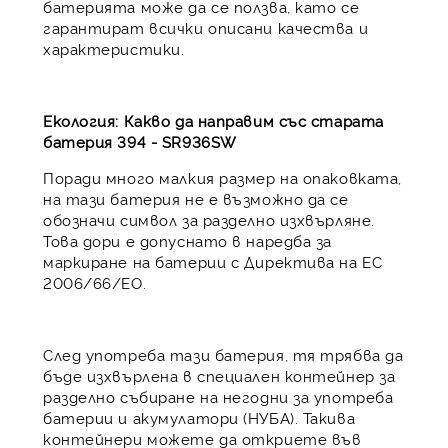
батерията може да се ползва, като се
гарантират всички описани качества и
характеристики.
Екология: Какво да направим със старата
батерия 394 - SR936SW
Поради много малкия размер на опаковката,
на тази батерия не е възможно да се
обозначи символ за разделно изхвърляне.
Това дори е допуснато в наредба за
маркиране на батерии с Директива на ЕС
2006/66/ЕО.
След употреба тази батерия, тя трябва да
бъде изхвърлена в специален контейнер за
разделно събиране на негодни за употреба
батерии и акумулатори (НУБА). Такива
контейнери можете да откриете във