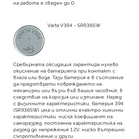
на работа е сведен до 0.
Varta V394 - SR936SW
Сребърната оксидация гарантира нулево
окисление на батерията при контакт с
влага или вода. Тази батерия е в състояние
да предотврати повреждането на
механизми или възли във вашия часовник, в
следствие на корозия или изтичане. Наред
с физичните характеристики, батерия 394
(SR936SW) има и отлични електро-химични
характеристики: нисък коефициент на
саморазряд, постоянна характеристика на
разряд до напрежение 1.2V, ниско вътрешно
съпротивление и други.