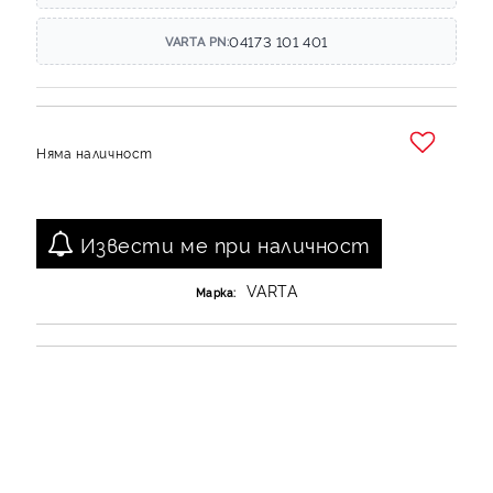
04173 101 401
VARTA PN:
Няма наличност
Добави в желани
Извести ме при наличност
VARTA
Марка: