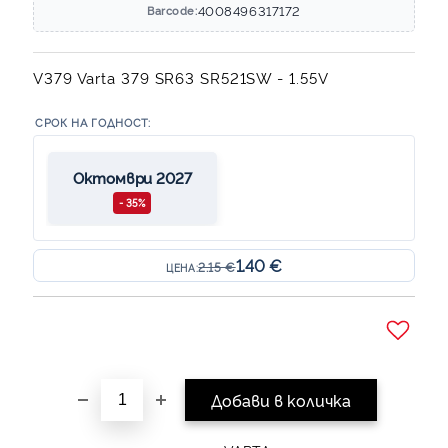
4008496317172
Barcode:
V379 Varta 379 SR63 SR521SW - 1.55V
СРОК НА ГОДНОСТ:
Октомври 2027
- 35%
1.40 €
2.15 €
ЦЕНА:
Добави в желани