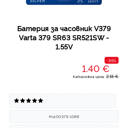
Батерия за часовник V379
Varta 379 SR63 SR521SW -
1.55V
-35%
1.40 €
2.15 €
Каталожна цена:
00379-1088
Код: