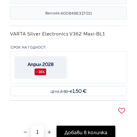
4008496317011
Barcode:
VARTA Silver Electronics V362 Maxi-BL1
СРОК НА ГОДНОСТ:
Април 2028
- 35%
1.50 €
2.30 €
ЦЕНА:
Добави в желани