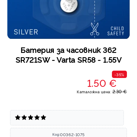
Батерия за часовник 362
SR721SW - Varta SR58 - 1.55V
-35%
1.50 €
2.30 €
Каталожна цена:
00362-1075
Код: