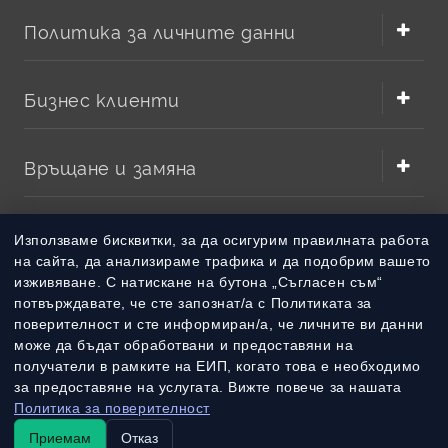
Политика за личните данни
Бизнес клиенти
Връщане и замяна
Методи на плащане
Използваме бисквитки, за да осигурим правилната работа
на сайта, да анализираме трафика и да подобрим вашето
изживяване. С натискане на бутона „Съгласен съм“
Методи на доставка
потвърждавате, че сте запознат/а с Политиката за
поверителност и сте информиран/а, че личните ви данни
може да бъдат обработвани и предоставяни на
получатели в рамките на ЕИП, когато това е необходимо
за предоставяне на услугата. Вижте повече за нашата
Политика за поверителност
Приемам
Отказ
© 2010 – 2026 Всички права запазени