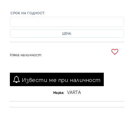
СРОК НА ГОДНОСТ:
ЦЕНА:
Няма наличност
Добави в желани
Извести ме при наличност
VARTA
Марка: