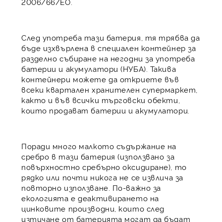
2006/66/ЕО.
След употреба тази батерия, тя трябва да
бъде изхвърлена в специален контейнер за
разделно събиране на негодни за употреба
батерии и акумулатори (НУБА). Такива
контейнери можете да откриете във
всеки квартален хранителен супермаркет,
както и във всички търговски обекти,
които продават батерии и акумулатори.
Поради много малкото съдържание на
сребро в тази батерия (използвано за
повърхностно сребърно оксидиране), то
рядко или почти никога не се извлича за
повторно използване. По-важно за
екологията е деактивирането на
цинковите производни, които след
изтичане от батерията могат да бъдат