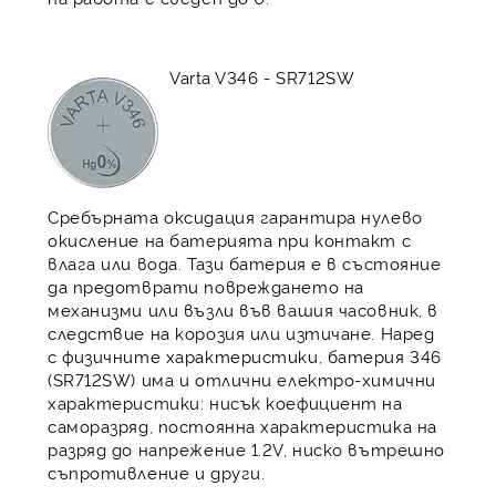
Varta V346 - SR712SW
Сребърната оксидация гарантира нулево
окисление на батерията при контакт с
влага или вода. Тази батерия е в състояние
да предотврати повреждането на
механизми или възли във вашия часовник, в
следствие на корозия или изтичане. Наред
с физичните характеристики, батерия 346
(SR712SW) има и отлични електро-химични
характеристики: нисък коефициент на
саморазряд, постоянна характеристика на
разряд до напрежение 1.2V, ниско вътрешно
съпротивление и други.