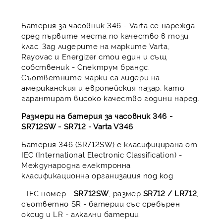
Батерия за часовник 346 - Varta се нарежда
сред първите места по качество в този
клас. Зад лидерите на марките Varta,
Rayovac и Energizer стои един и същ
собственик - Спектрум брандс.
Съответните марки са лидери на
американския и европейския пазар, като
гарантират високо качество години наред.
Размери на батерия за часовник 346 -
SR712SW - SR712 - Varta V346
Батерия 346 (SR712SW) е класифицирана от
IEC (International Electronic Classification) -
Международна електронна
класификационна организация под код
- IEC номер -
SR712SW
, размер
SR712 / LR712
,
съответно SR - батерии със сребърен
оксид и LR - алкални батерии.