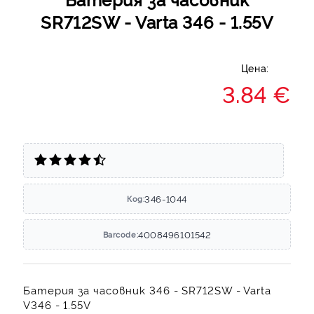
SR712SW - Varta 346 - 1.55V
Цена:
3.84 €
346-1044
Код:
4008496101542
Barcode:
Батерия за часовник 346 - SR712SW - Varta
V346 - 1.55V