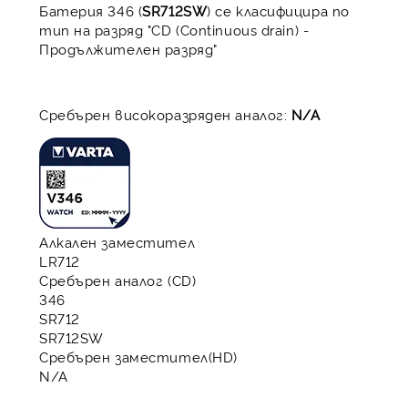
Батерия 346 (
SR712SW
) се класифицира по
тип на разряд "CD (Continuous drain) -
Продължителен разряд"
Сребърен високоразряден аналог:
N/A
Алкален заместител
LR712
Сребърен аналог (CD)
346
SR712
SR712SW
Сребърен заместител(HD)
N/A