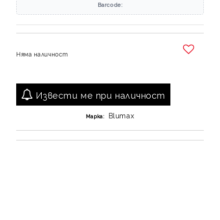
Barcode:
Няма наличност
Добави в желани
Извести ме при наличност
Blumax
Марка: