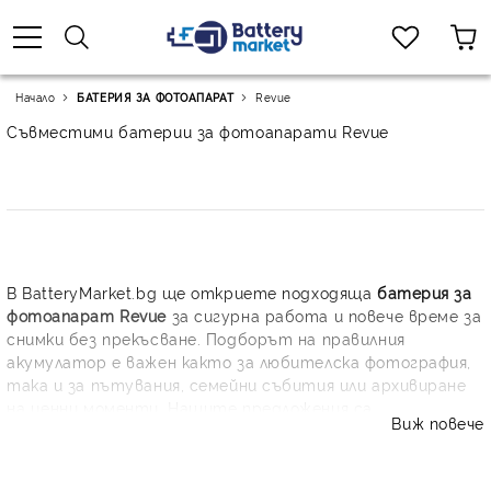
Начало
БАТЕРИЯ ЗА ФОТОАПАРАТ
Revue
Съвместими батерии за фотоапарати Revue
В BatteryMarket.bg ще откриете подходяща
батерия за
фотоапарат Revue
за сигурна работа и повече време за
снимки без прекъсване. Подборът на правилния
акумулатор е важен както за любителска фотография,
така и за пътувания, семейни събития или архивиране
на ценни моменти. Нашите предложения са
Виж повече
ориентирани към съвместимост, стабилно напрежение
и практичен капацитет, за да възстановите
мобилността на своя апарат и да избегнете